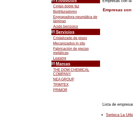
Productos
Empresas con la
Cintas doble faz
Empresas con 
Biotrituradores
Engrapadora neumática de
láminas
Acido benzoico
Servicios
Cristalizado de pisos
Mecanizados in situ
Fabricación de piezas
metálicas
Leasing
Marcas
THE DOW CHEMICAL
COMPANY
NEA GROUP
TRIMTEX
PRIMOR
Lista de empresa
Serteca La Urb