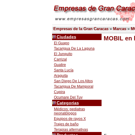
Empresas de la Gran Caracas
»
Marcas
»
M
Ciudades
MOBIL en 
El Guapo
Tacarigua De La Laguna
El Junquito
Carrizal
Guatire
Santa Lucía
Araguita
San Diego De Los Altos
Tacarigua De Mamporal
Cupira
Ocumare Del Tuy
Categorias
Médicos: pediatras
neonatólogos
Equipos de rayos X
Trajes de baño
Terapias alternativas