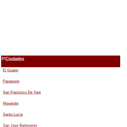
Ciudades
El Guapo
Panaquire
San Francisco De Yare
Higuerote
Santa Lucía
San Jose Barlovento